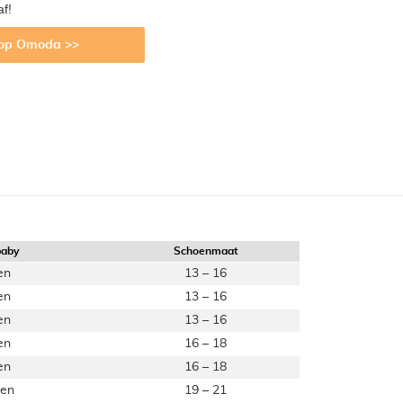
af!
 op Omoda >>
baby
Schoenmaat
en
13 – 16
en
13 – 16
en
13 – 16
en
16 – 18
en
16 – 18
den
19 – 21