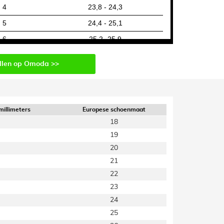
4
23,8 - 24,3
5
24,4 - 25,1
6
25,2- 25,9
7
llen op Omoda >>
8
9
millimeters
Europese schoenmaat
18
19
20
21
22
23
24
25