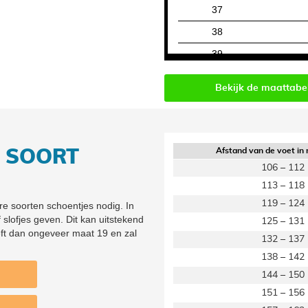
37
38
39
40
Bekijk de maattabe
41
42
Afstand van de voet in 
R SOORT
106 – 112
113 – 118
119 – 124
re soorten schoentjes nodig. In
slofjes geven. Dit kan uitstekend
125 – 131
ft dan ongeveer maat 19 en zal
132 – 137
138 – 142
144 – 150
151 – 156