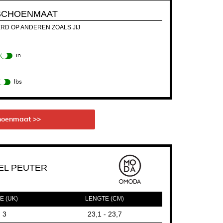
SCHOENMAAT
ERD OP ANDEREN ZOALS JIJ
in
lbs
hoenmaat >>
EL PEUTER
E (UK)
LENGTE (CM)
3
23,1 - 23,7