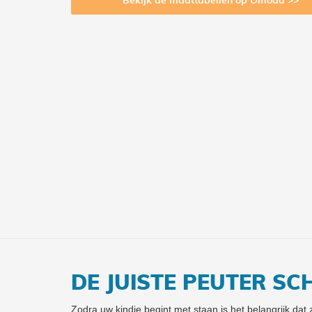
Bekijk de maattabellen op Omoda >>
DE JUISTE PEUTER S
Zodra uw kindje begint met staan is het belangrijk dat