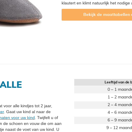
klautert en klimt natuurlijk het nodige 
Bekijk de maattabellen
Leeftijd van de 
ALLE
0 – 1 maand
1 – 2 maand
2 – 4 maand
voor alle kindjes tot 2 jaar,
er
. Gaat uw kind al naar de
4 – 6 maand
aten voor uw kind
. Twijfelt u of
6 – 9 maand
e in de schoen en vouw die om aan
9 – 12 maan
tje naast de voet van uw kind. U