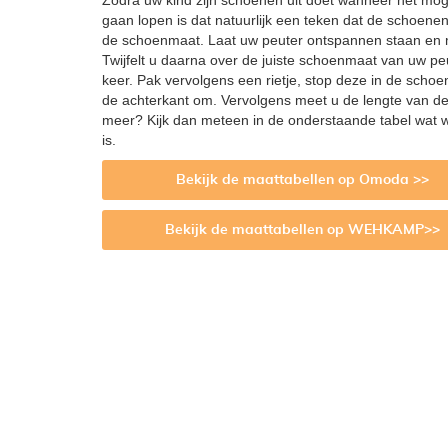
Zodra uw kind zijn schoenen uit doet wanneer het mogel
gaan lopen is dat natuurlijk een teken dat de schoenen
de schoenmaat. Laat uw peuter ontspannen staan en m
Twijfelt u daarna over de juiste schoenmaat van uw 
keer. Pak vervolgens een rietje, stop deze in de sch
de achterkant om. Vervolgens meet u de lengte van de
meer? Kijk dan meteen in de onderstaande tabel wat w
is.
Bekijk de maattabellen op Omoda >>
Bekijk de maattabellen op WEHKAMP>>