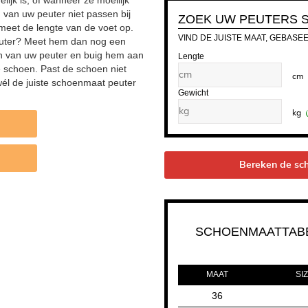
ijk is, of wanneer ze moeilijk
 van uw peuter niet passen bij
ZOEK UW PEUTERS 
eet de lengte van de voet op.
VIND DE JUISTE MAAT, GEBASE
peuter? Meet hem dan nog een
oen van uw peuter en buig hem aan
Lengte
 schoen. Past de schoen niet
cm
él de juiste schoenmaat peuter
Gewicht
kg
Bereken de sc
SCHOENMAATTAB
MAAT
SIZ
36