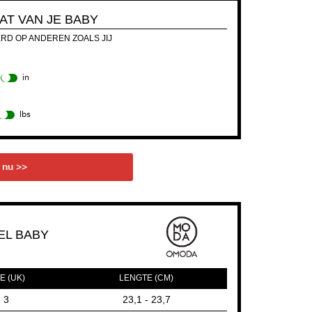
T VAN JE BABY
ERD OP ANDEREN ZOALS JIJ
in
lbs
 nu >>
L BABY
E (UK)
LENGTE (CM)
3
23,1 - 23,7