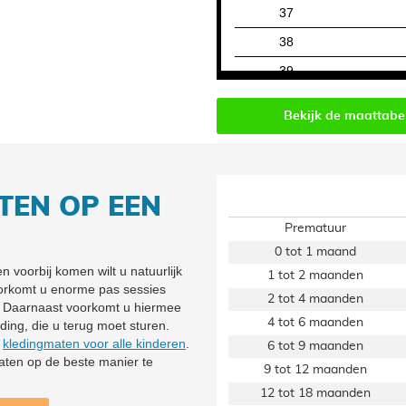
37
38
39
40
Bekijk de maattabe
41
42
TEN OP EEN
Leeftijd
Prematuur
0 tot 1 maand
 voorbij komen wilt u natuurlijk
1 tot 2 maanden
voorkomt u enorme pas sessies
2 tot 4 maanden
t. Daarnaast voorkomt u hiermee
4 tot 6 maanden
ing, die u terug moet sturen.
t
kledingmaten voor alle kinderen
.
6 tot 9 maanden
maten op de beste manier te
9 tot 12 maanden
12 tot 18 maanden