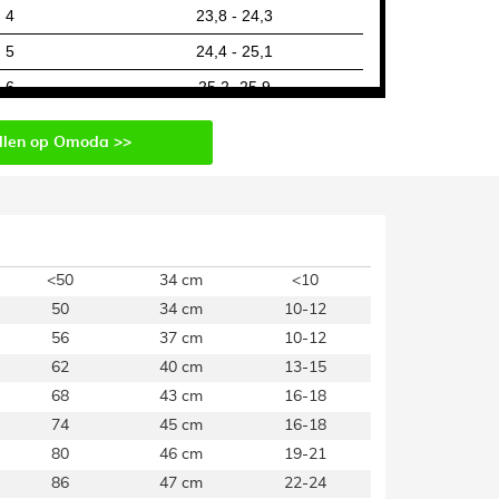
4
23,8 - 24,3
5
24,4 - 25,1
6
25,2- 25,9
7
llen op Omoda >>
8
9
Kledingmaat
Hoofdmaat
Schoenmaat
<50
34 cm
<10
50
34 cm
10-12
56
37 cm
10-12
62
40 cm
13-15
68
43 cm
16-18
74
45 cm
16-18
80
46 cm
19-21
86
47 cm
22-24