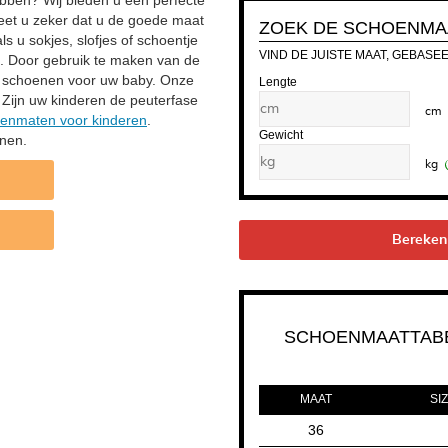
ben? Wij bieden u een perfecte
eet u zeker dat u de goede maat
ZOEK DE SCHOENMAA
s u sokjes, slofjes of schoentje
VIND DE JUISTE MAAT, GEBASE
en. Door gebruik te maken van de
te schoenen voor uw baby. Onze
Lengte
. Zijn uw kinderen de peuterfase
cm
hoenmaten voor kinderen
.
Gewicht
enen.
kg
Bereken
SCHOENMAATTABE
MAAT
SIZ
36