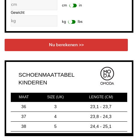
cm
in
Gewicht
kg
lbs
Nu berekenen >>
SCHOENMAATTABEL
KINDEREN
MAAT
SIZE (UK)
LENGTE (CM)
36
3
23,1 - 23,7
37
4
23,8 - 24,3
38
5
24,4 - 25,1
39
6
25,2- 25,9