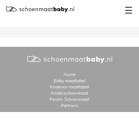
×
☰
Home
Baby maattabel
Kinderen maattabel
Kinderschoenmaat
Peuter Schoenmaat
Partners